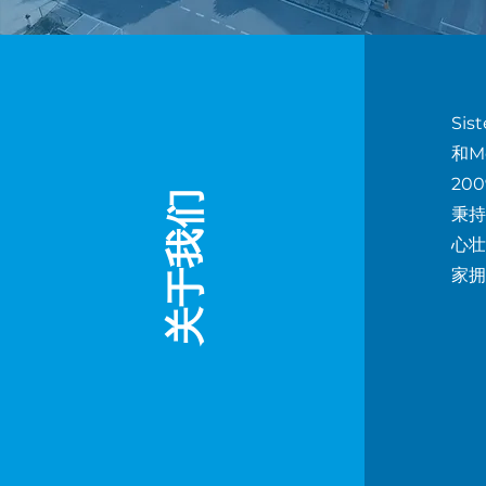
Si
和M
20
关于我们
秉持
心壮
家拥