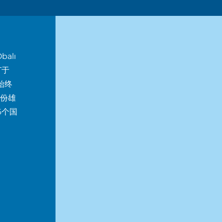
alı
T于
始终
份雄
6个国